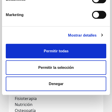
miembro […]
Marketing
Podología
Mostrar detalles
SEARCH
Permitir todas
Buscar:
Permitir la selección
CATEGORIES
Bebés
Denegar
Drenaje Linfático
Estiramientos
Fisioterapia
Nutrición
Osteopatía