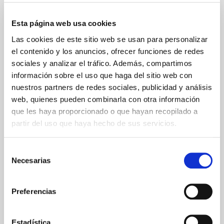
Esta página web usa cookies
Las cookies de este sitio web se usan para personalizar
el contenido y los anuncios, ofrecer funciones de redes
sociales y analizar el tráfico. Además, compartimos
información sobre el uso que haga del sitio web con
nuestros partners de redes sociales, publicidad y análisis
web, quienes pueden combinarla con otra información
que les haya proporcionado o que hayan recopilado a
partir del uso que haya hecho de sus servicios.
Selección
¡Tengo un uñero y no sé qué
Necesarias
de
hacer!
consentimiento
¿Has tenido alguna vez un uñero? Tal y
Preferencias
como venimos informando desde hace
unos días, a partir de este mes, Stillness
Espai de Salut cuenta con un nuevo
Estadística