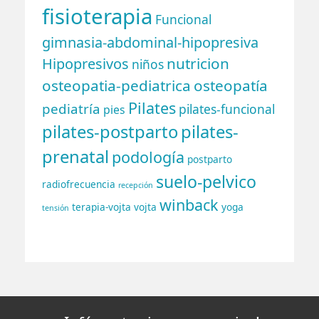
fisioterapia
Funcional
gimnasia-abdominal-hipopresiva
nutricion
Hipopresivos
niños
osteopatia-pediatrica
osteopatía
Pilates
pediatría
pilates-funcional
pies
pilates-postparto
pilates-
prenatal
podología
postparto
suelo-pelvico
radiofrecuencia
recepción
winback
terapia-vojta
vojta
yoga
tensión