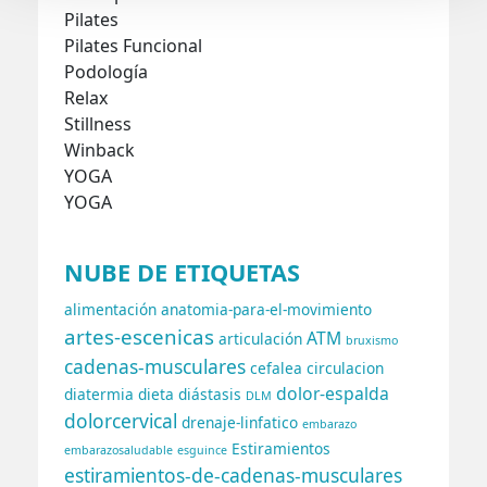
Pilates
Pilates Funcional
Podología
Relax
Stillness
Winback
YOGA
YOGA
NUBE DE ETIQUETAS
alimentación
anatomia-para-el-movimiento
artes-escenicas
ATM
articulación
bruxismo
cadenas-musculares
cefalea
circulacion
dolor-espalda
diatermia
dieta
diástasis
DLM
dolorcervical
drenaje-linfatico
embarazo
Estiramientos
embarazosaludable
esguince
estiramientos-de-cadenas-musculares