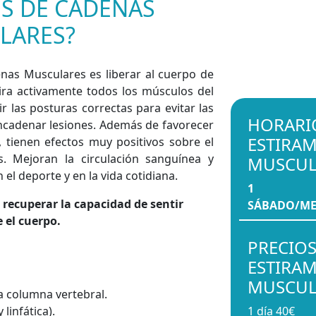
S DE CADENAS
LARES?
enas Musculares es liberar al cuerpo de
ira activamente todos los músculos del
r las posturas correctas para evitar las
HORARIO
cadenar lesiones. Además de favorecer
ESTIRA
, tienen efectos muy positivos sobre el
s. Mejoran la circulación sanguínea y
MUSCUL
 el deporte y en la vida cotidiana.
1
 recuperar la capacidad de sentir
SÁBADO/ME
 el cuerpo.
PRECIOS
ESTIRA
MUSCUL
la columna vertebral.
linfática).
1 día
40€