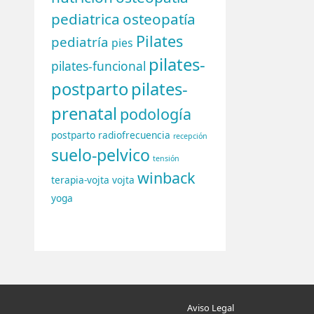
pediatrica
osteopatía
Pilates
pediatría
pies
pilates-
pilates-funcional
postparto
pilates-
prenatal
podología
postparto
radiofrecuencia
recepción
suelo-pelvico
tensión
winback
terapia-vojta
vojta
yoga
Aviso Legal