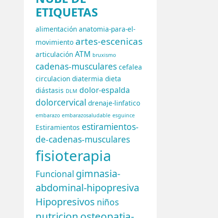
ETIQUETAS
alimentación
anatomia-para-el-
artes-escenicas
movimiento
ATM
articulación
bruxismo
cadenas-musculares
cefalea
circulacion
diatermia
dieta
dolor-espalda
diástasis
DLM
dolorcervical
drenaje-linfatico
embarazo
embarazosaludable
esguince
estiramientos-
Estiramientos
de-cadenas-musculares
fisioterapia
gimnasia-
Funcional
abdominal-hipopresiva
Hipopresivos
niños
nutricion
osteopatia-