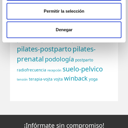
fisioterapia
Funcional
Permitir la selección
gimnasia-abdominal-hipopresiva
nutricion
Hipopresivos
niños
osteopatia-pediatrica
osteopatía
Denegar
Pilates
pediatría
pilates-funcional
pies
pilates-postparto
pilates-
prenatal
podología
postparto
suelo-pelvico
radiofrecuencia
recepción
winback
terapia-vojta
vojta
yoga
tensión
¡Infórmate sin compromiso!